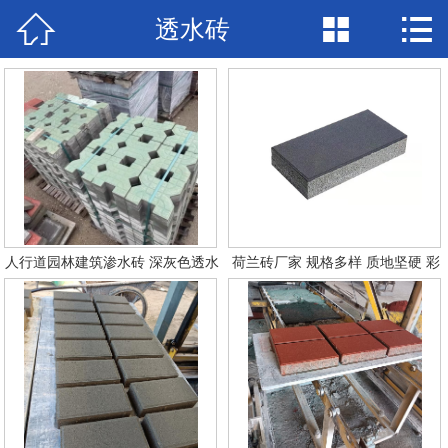



透水砖
网站首页

产品展示
新闻中心
检验报告
关于兴圣
人行道园林建筑渗水砖 深灰色透水
荷兰砖厂家 规格多样 质地坚硬 彩
视频中心
砖 耐腐蚀强抗压 彩色面包砖
色面包砖 应用场景广
在线留言
联系我们