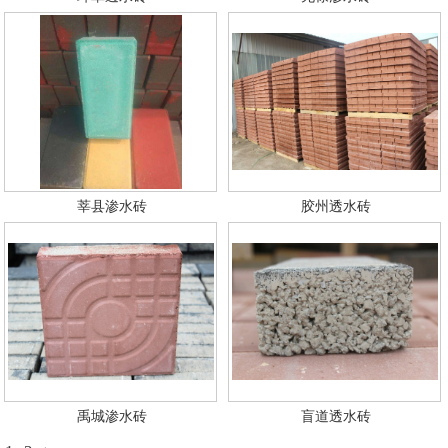
莘县渗水砖
胶州透水砖
禹城渗水砖
盲道透水砖